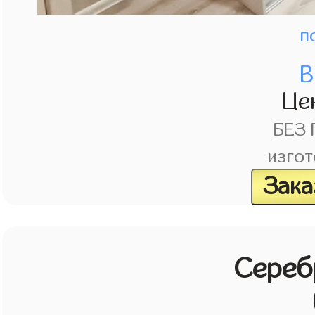
п
В
Це
БЕЗ
изгот
Зака
Сереб