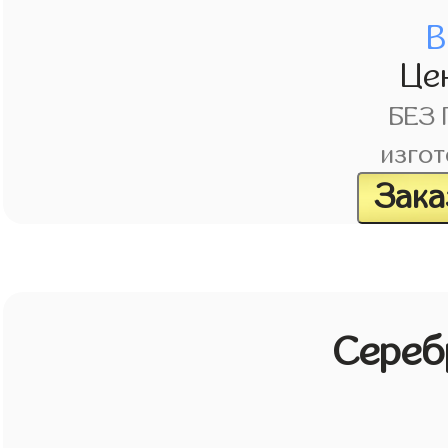
В
Це
БЕЗ
изгот
Зака
Сереб