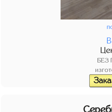
п
В
Це
БЕЗ
изгот
Зака
Сереб