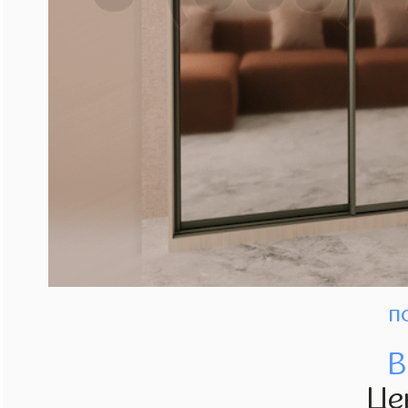
п
В
Це