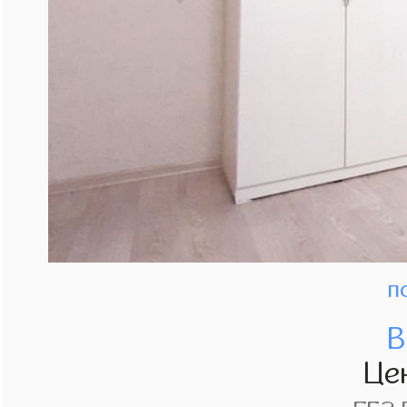
п
В
Це