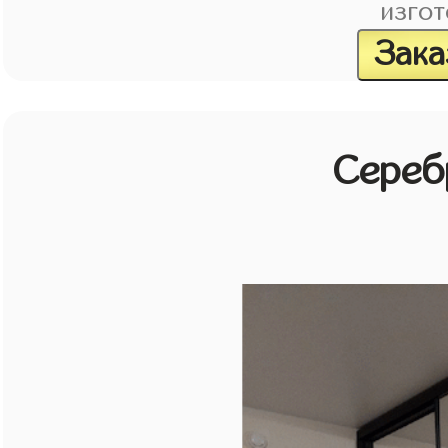
изгот
Зака
Сереб