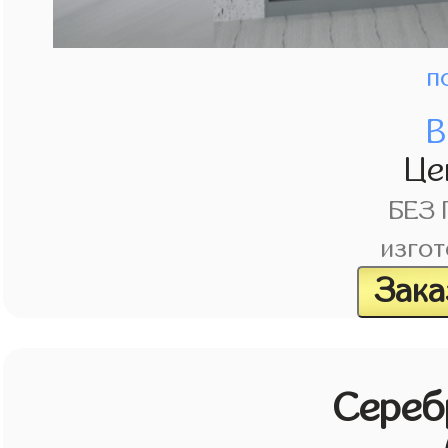
п
В
Це
БЕЗ
изгот
Зака
Сереб