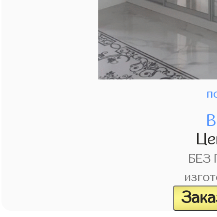
п
В
Це
БЕЗ
изгот
Зака