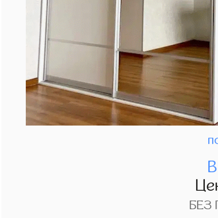
п
В
Це
БЕЗ