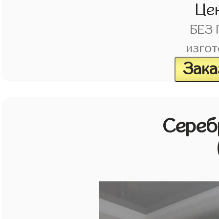
Це
БЕЗ
изгот
Зака
Сереб