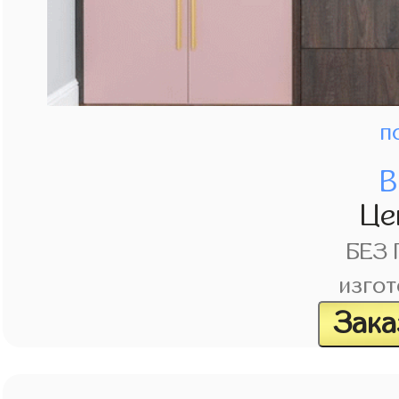
п
В
Це
БЕЗ
изгот
Зака