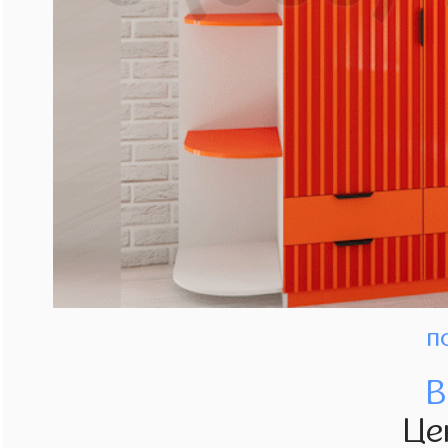
п
В
Це