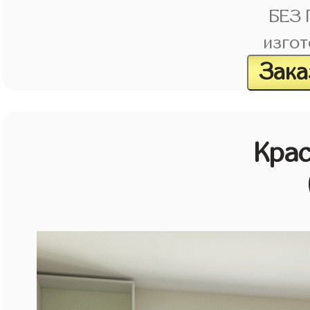
БЕЗ
изгот
Зака
Кра