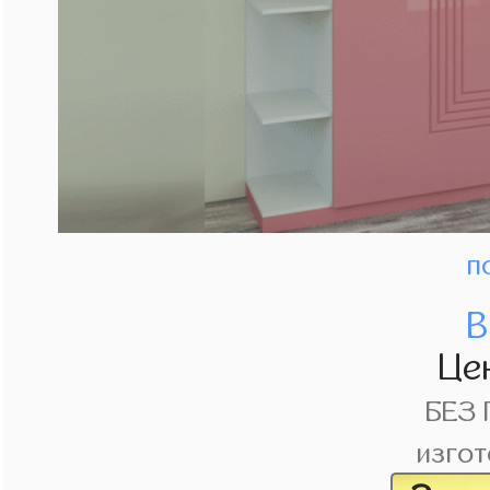
п
В
Це
БЕЗ
изгот