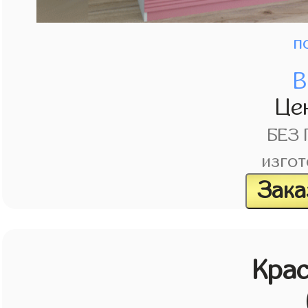
п
В
Це
БЕЗ
изгот
Зака
Кра