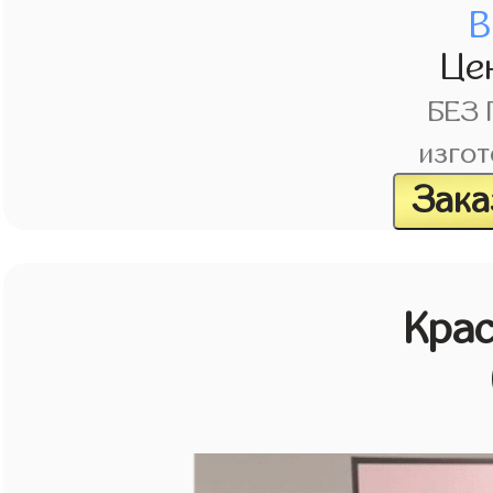
В
Це
БЕЗ
изгот
Зака
Кра