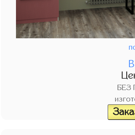
п
В
Це
БЕЗ
изгот
Зака