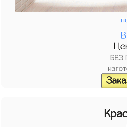
п
В
Це
БЕЗ
изгот
Зака
Кра