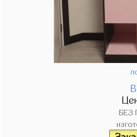
п
В
Це
БЕЗ
изгот