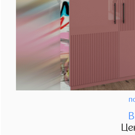
п
В
Це