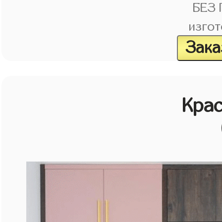
БЕЗ
изгот
Зака
Кра