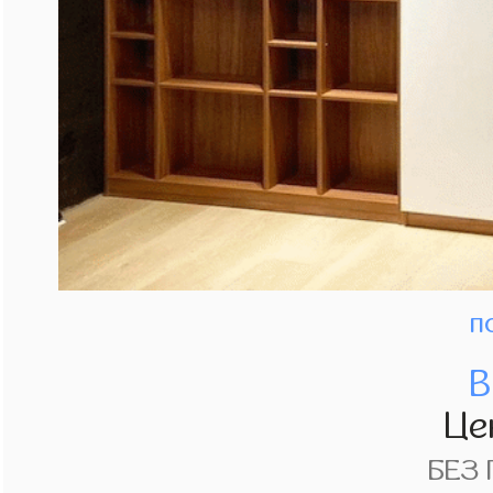
п
В
Це
БЕЗ