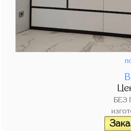
п
В
Це
БЕЗ
изгот
Зака