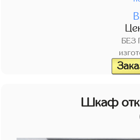
В
Це
БЕЗ
изгот
Зака
Шкаф отк