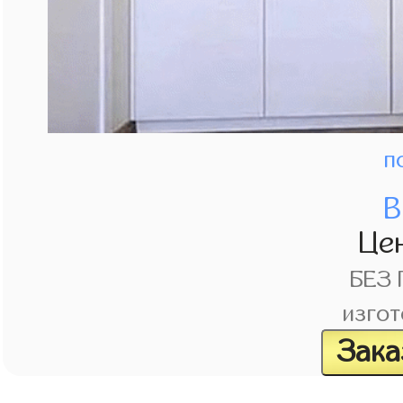
п
В
Це
БЕЗ
изгот
Зака