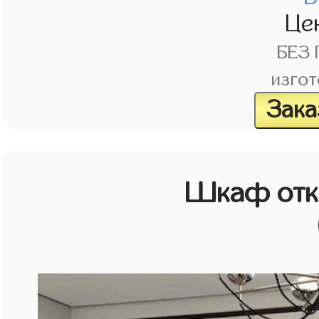
Це
БЕЗ
изгот
Зака
Шкаф отк