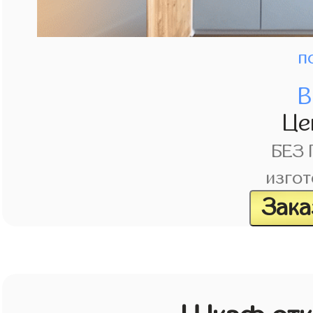
п
В
Це
БЕЗ
изгот
Зака