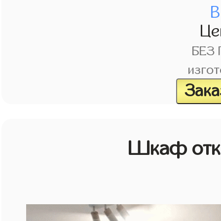
В
Це
БЕЗ
изгот
Зака
Шкаф отк