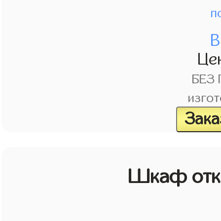
п
В
Це
БЕЗ
изгот
Зака
Шкаф отк