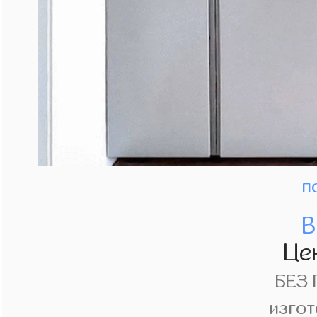
п
В
Це
БЕЗ
изгот