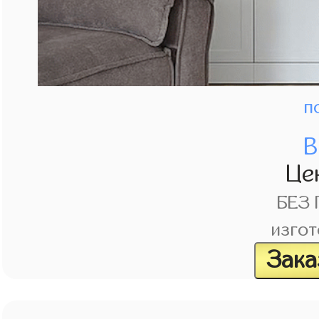
п
В
Це
БЕЗ
изгот
Зака