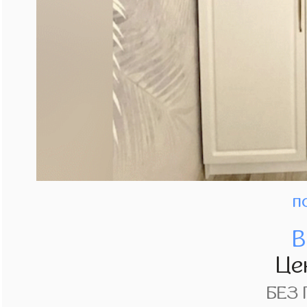
п
В
Це
БЕЗ