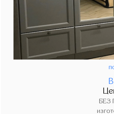
п
В
Це
БЕЗ
изгот