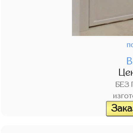
п
В
Це
БЕЗ
изгот
Зака