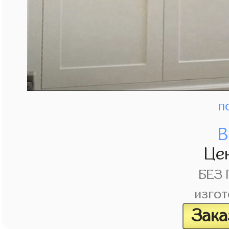
п
В
Це
БЕЗ
изгот
Зака