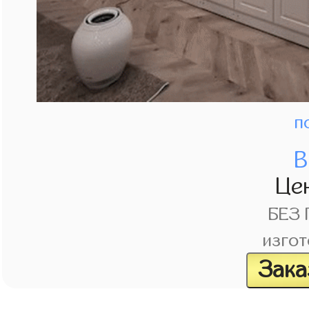
п
В
Це
БЕЗ
изгот
Зака