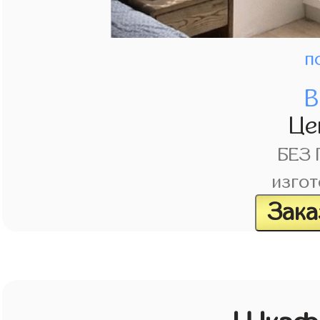
п
В
Це
БЕЗ
изгот
Зака