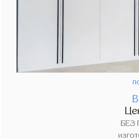
п
В
Це
БЕЗ
изгот