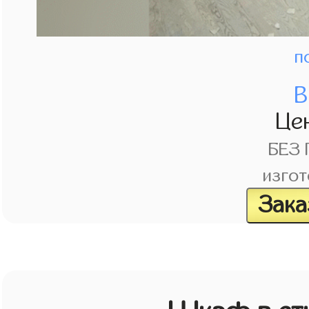
п
В
Це
БЕЗ
изгот
Зака