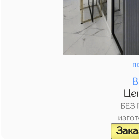
п
В
Це
БЕЗ
изгот
Зака