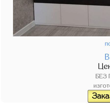
п
В
Це
БЕЗ
изгот
Зака