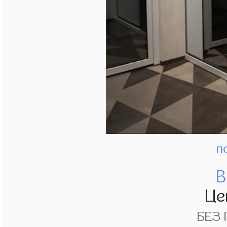
п
В
Це
БЕЗ