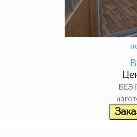
п
В
Це
БЕЗ
изгот
Зака