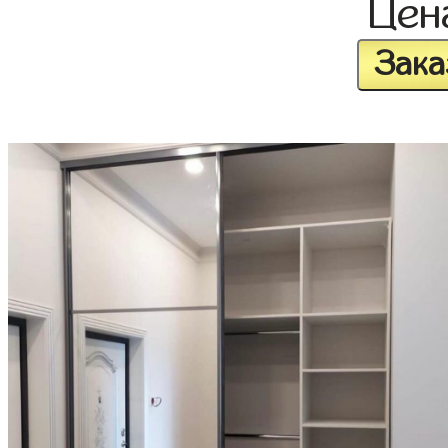
Це
Зака