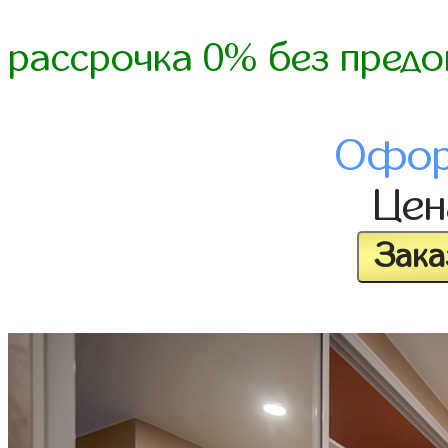
рассрочка 0% без предо
Офор
Це
Зака