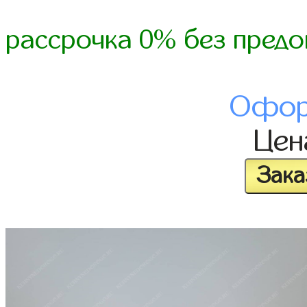
рассрочка 0% без предо
Офор
Це
Зака