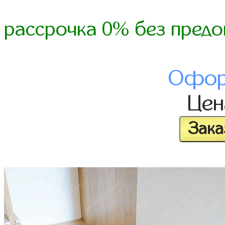
рассрочка 0% без предо
Офор
Це
Зака