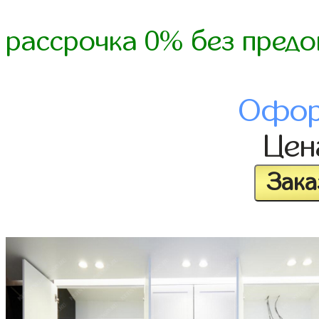
рассрочка 0% без предо
Офор
Це
Зака