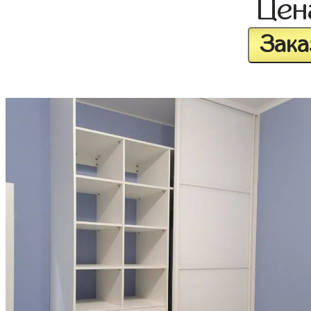
Це
Зака