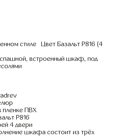
нном стиле Цвет Базальт Р816 (4
аспашной, встроенный шкаф, под
есолями
adrev
елюр
 пленке ПВХ
зальт Р816
ей 4 двери
олнение шкафа состоит из трёх