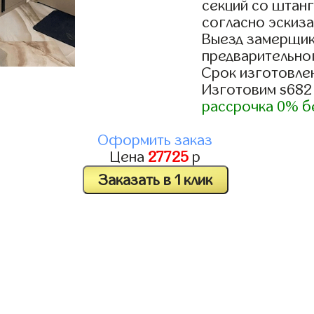
секций со штанг
согласно эскиза
Выезд замерщик
предварительно
Срок изготовлен
Изготовим s682
рассрочка 0% б
Оформить заказ
Цена
27725
р
Заказать в 1 клик