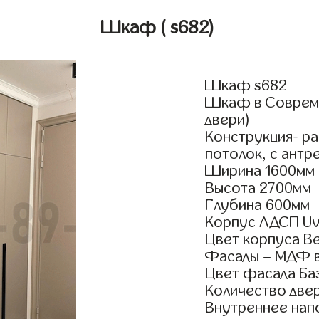
Шкаф
( s682)
Шкаф s682
Шкаф в Совреме
двери)
Конструкция- р
потолок, с антр
Ширина 1600мм
Высота 2700мм
Глубина 600мм
Корпус ЛДСП Uv
Цвет корпуса В
Фасады – МДФ в
Цвет фасада Ба
Количество двер
Внутреннее нап