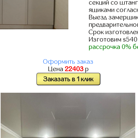
секций со штанг
ящиками согласн
Выезд замерщик
предварительно
Срок изготовлен
Изготовим s540
рассрочка 0% б
Оформить заказ
Цена
22403
р
Заказать в 1 клик