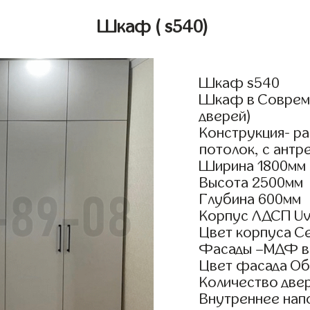
Шкаф
( s540)
Шкаф s540
Шкаф в Совреме
дверей)
Конструкция- р
потолок, с антр
Ширина 1800мм
Высота 2500мм
Глубина 600мм
Корпус ЛДСП Uv
Цвет корпуса С
Фасады –МДФ в
Цвет фасада Об
Количество двер
Внутреннее нап