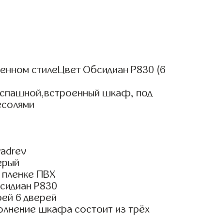
нном стилеЦвет Обсидиан Р830 (6
аспашной,встроенный шкаф, под
есолями
adrev
ерый
 пленке ПВХ
сидиан Р830
ей 6 дверей
олнение шкафа состоит из трёх