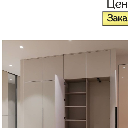
Це
Зака