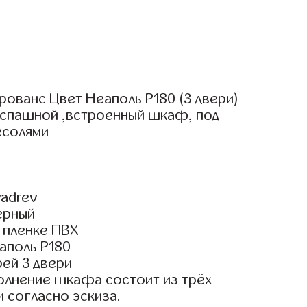
ованс Цвет Неаполь Р180 (3 двери)
аспашной ,встроенный шкаф, под
есолями
adrev
ерный
 пленке ПВХ
аполь Р180
ей 3 двери
олнение шкафа состоит из трёх
и согласно эскиза.