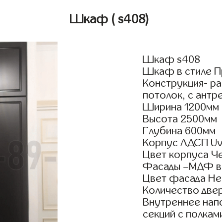
Шкаф
( s408)
Шкаф s408
Шкаф в стиле Пр
Конструкция- р
потолок, с антр
Ширина 1200мм
Высота 2500мм
Глубина 600мм
Корпус ЛДСП Uv
Цвет корпуса Ч
Фасады –МДФ в
Цвет фасада Не
Количество двер
Внутреннее нап
секций с полкам