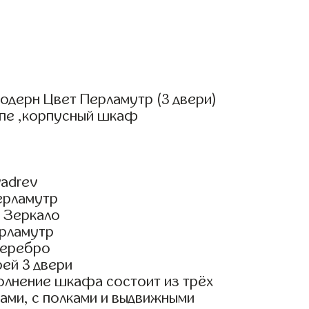
одерн Цвет Перламутр (3 двери)
упе ,корпусный шкаф
adrev
ерламутр
 Зеркало
рламутр
Серебро
ей 3 двери
олнение шкафа состоит из трёх
ами, с полками и выдвижными