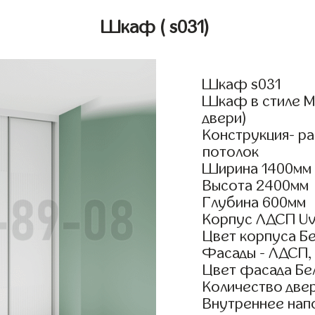
Шкаф
( s031)
Шкаф s031
Шкаф в стиле М
двери)
Конструкция- р
потолок
Ширина 1400мм
Высота 2400мм
Глубина 600мм
Корпус ЛДСП Uv
Цвет корпуса Б
Фасады - ЛДСП,
Цвет фасада Бе
Количество двер
Внутреннее нап