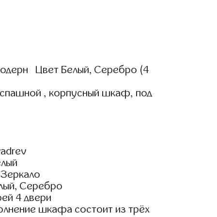
одерн Цвет Белый, Серебро (4
аспашной , корпусный шкаф, под
adrev
елый
 Зеркало
лый, Серебро
ей 4 двери
олнение шкафа состоит из трёх