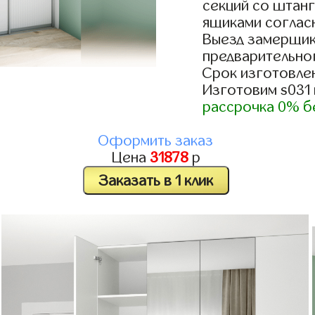
секций со штанг
ящиками согласн
Выезд замерщик
предварительно
Срок изготовлен
Изготовим s031
рассрочка 0% б
Оформить заказ
Цена
31878
р
Заказать в 1 клик