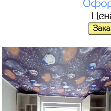
Офор
Це
Зака