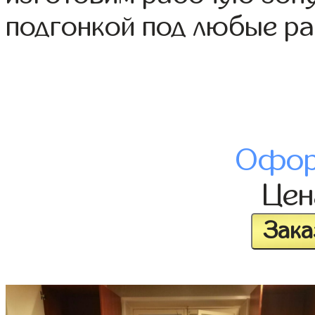
подгонкой под любые р
Офор
Це
Зака