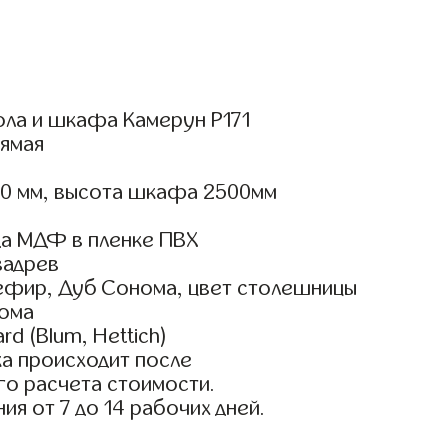
ола и шкафа Камерун Р171
ямая
00 мм, высота шкафа 2500мм
а МДФ в пленке ПВХ
вадрев
ефир, Дуб Сонома, цвет столешницы
нома
d (Blum, Hettich)
а происходит после
го расчета стоимости.
ия от 7 до 14 рабочих дней.