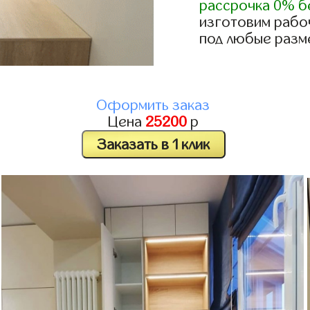
рассрочка 0% б
изготовим рабо
под любые разм
Оформить заказ
Цена
25200
р
Заказать в 1 клик