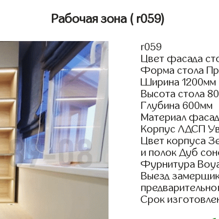
Рабочая зона
( r059)
r059
Цвет фасада ст
Форма стола Пр
Ширина 1200мм
Высота стола 8
Глубина 600мм
Материал фасад
Корпус ЛДСП У
Цвет корпуса З
и полок Дуб со
Фурнитура Boyar
Выезд замерщик
предварительно
Срок изготовлен