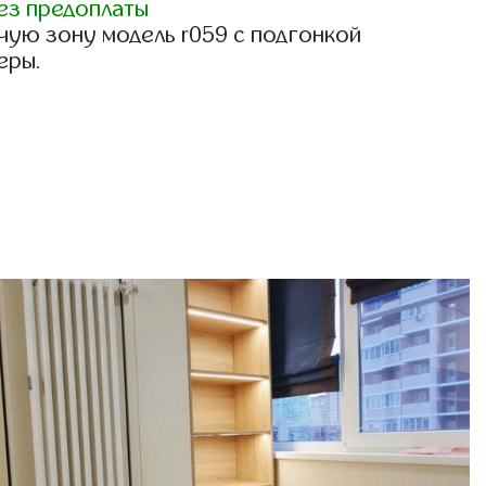
ез предоплаты
чую зону модель r059 с подгонкой
еры.