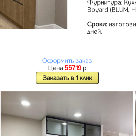
Фурнитура: Кух
Boyard (BLUM, H
Сроки:
изготовим
дней.
Оформить заказ
Цена
55719
р
Заказать в 1 клик