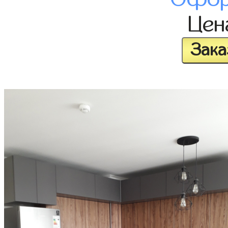
Це
Зака