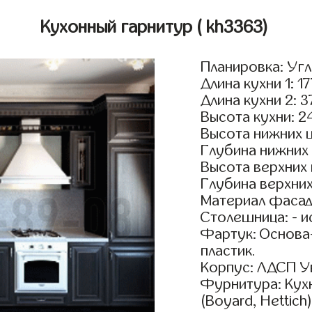
Кухонный гарнитур
( kh3363)
Планировка: Уг
Длина кухни 1: 1
Длина кухни 2: 
Высота кухни: 2
Высота нижних 
Глубина нижних
Высота верхних
Глубина верхни
Материал фасадо
Столешница: - и
Фартук: Основа
пластик.
Корпус: ЛДСП У
Фурнитура: Кух
(Boyard, Hettich