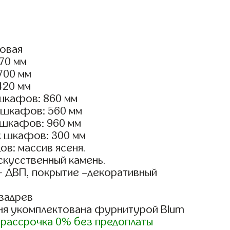
ловая
770 мм
3700 мм
420 мм
шкафов: 860 мм
 шкафов: 560 мм
 шкафов: 960 мм
х шкафов: 300 мм
в: массив ясеня.
скусственный камень.
- ДВП, покрытие –декоративный
вадрев
ня укомплектована фурнитурой Blum
)
рассрочка 0% без предоплаты