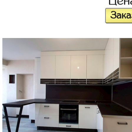
Це
Зака