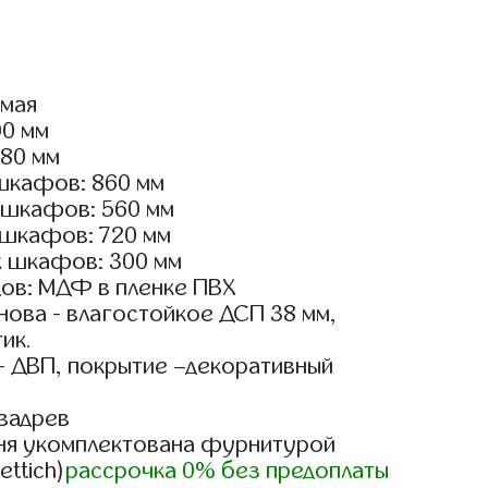
ямая
00 мм
180 мм
шкафов: 860 мм
 шкафов: 560 мм
 шкафов: 720 мм
х шкафов: 300 мм
ов: МДФ в пленке ПВХ
ова - влагостойкое ДСП 38 мм,
ик.
- ДВП, покрытие –декоративный
вадрев
ня укомплектована фурнитурой
ettich)
рассрочка 0% без предоплаты