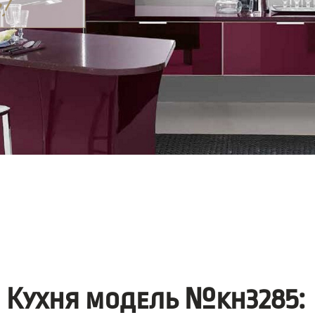
Кухня модель №kh3285: