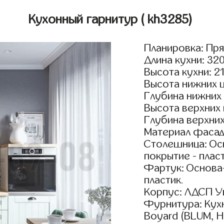
Кухонный гарнитур
( kh3285)
Планировка: Пр
Длина кухни: 32
Высота кухни: 2
Высота нижних 
Глубина нижних
Высота верхних
Глубина верхни
Материал фасад
Столешница: Осн
покрытие - пласт
Фартук: Основа
пластик.
Корпус: ЛДСП У
Фурнитура: Кух
Boyard (BLUM, H