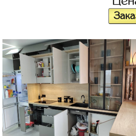
Це
Зака