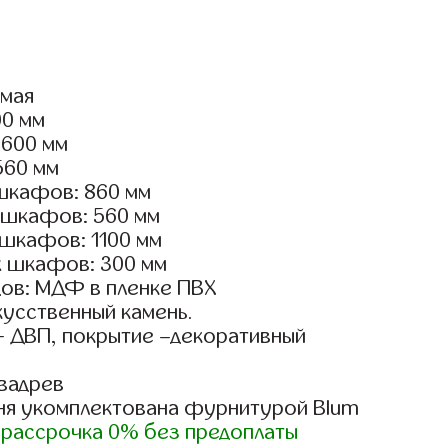
ямая
00 мм
1600 мм
560 мм
шкафов: 860 мм
 шкафов: 560 мм
 шкафов: 1100 мм
х шкафов: 300 мм
ов: МДФ в пленке ПВХ
кусственный камень.
- ДВП, покрытие –декоративный
вадрев
ня укомплектована фурнитурой Blum
)
рассрочка 0% без предоплаты