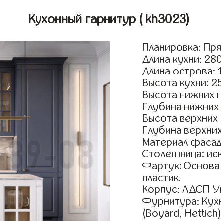
Кухонный гарнитур
( kh3023)
Планировка: Пр
Длина кухни: 28
Длина острова: 
Высота кухни: 2
Высота нижних 
Глубина нижних
Высота верхних
Глубина верхни
Материал фасад
Столешница: ис
Фартук: Основа
пластик.
Корпус: ЛДСП У
Фурнитура: Кух
(Boyard, Hettich