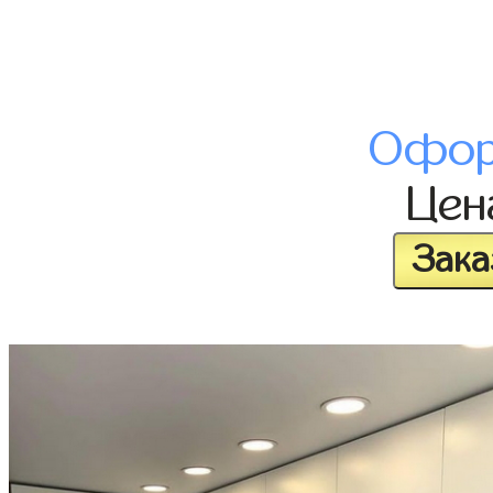
Офор
Це
Зака