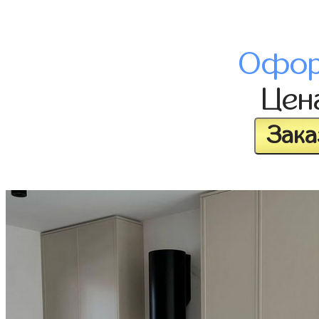
Офор
Цен
Зака