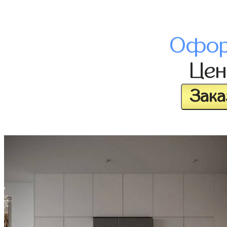
Офор
Це
Зака