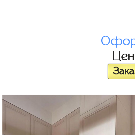
Офор
Це
Зака