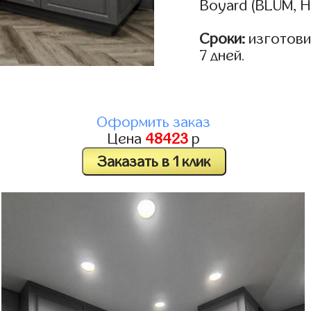
Boyard (BLUM, H
Сроки:
изготовим
7 дней.
Оформить заказ
Цена
48423
р
Заказать в 1 клик