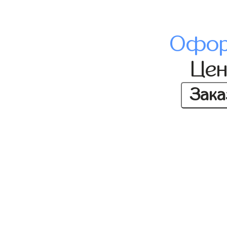
Офор
Це
Зака