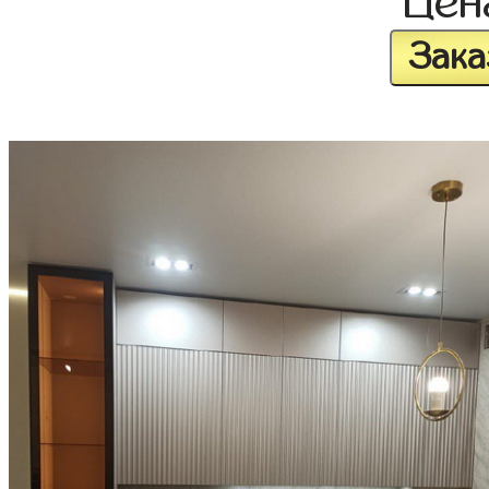
Це
Зака