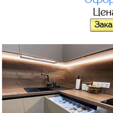
Це
Зака