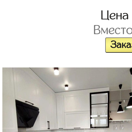
Цен
Вмест
Зака