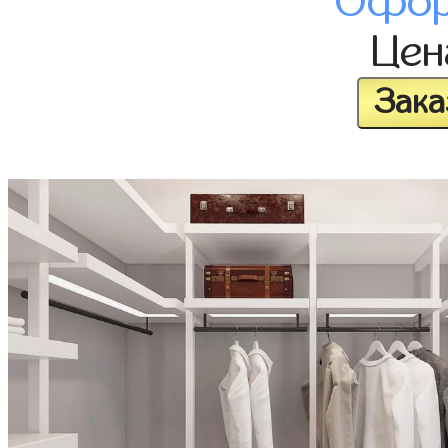
Офор
Це
Зака