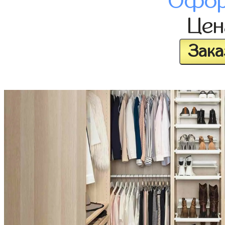
Офор
Це
Зака