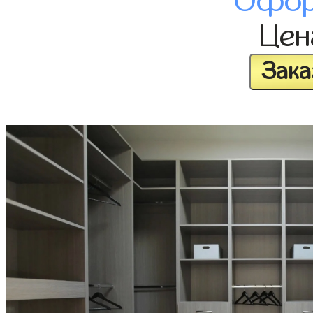
Офор
Це
Зака