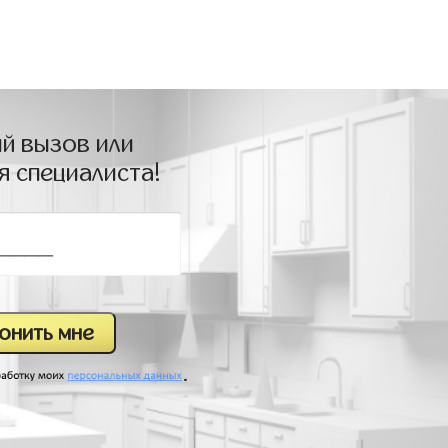
й вызов или
я специалиста!
.