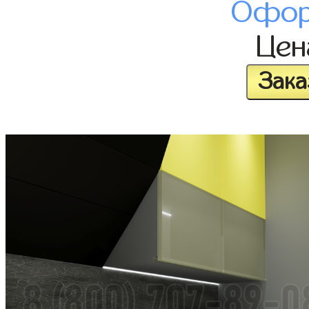
Офор
Це
Зака