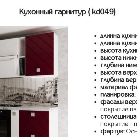
Кухонный гарнитур
( kd049)
длинна кухни
длинна кухн
высота кухн
высота ниж
глубина ни
высота верх
глубина вер
материал ф
планировка
фасады верх
покрытие пл
столешница
покрытие - 
фартук
: Ос