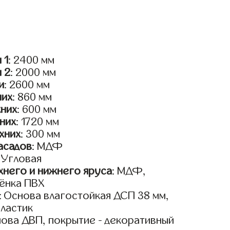
 1
: 2400 мм
и 2
: 2000 мм
и
: 2600 мм
них
: 860 мм
жних
: 600 мм
них
: 1720 мм
хних
: 300 мм
асадов
: МДФ
: Угловая
него и нижнего яруса
: МДФ,
ёнка ПВХ
: Основа влагостойкая ДСП 38 мм,
пластик
нова ДВП, покрытие - декоративный