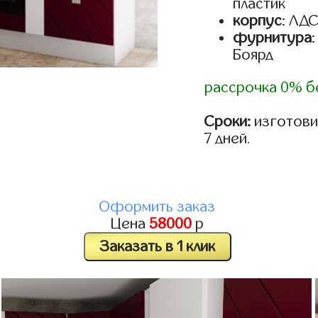
пластик
корпус
: ЛД
фурнитура
Боярд
рассрочка 0% б
Сроки:
изготови
7 дней.
Оформить заказ
Цена
58000
р
Заказать в 1 клик