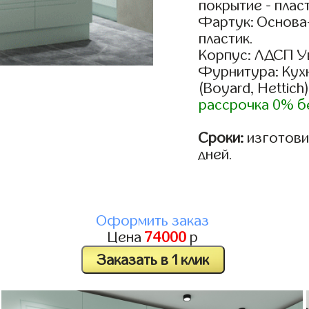
покрытие - пласт
Фартук: Основа
пластик.
Корпус: ЛДСП У
Фурнитура: Кух
(Boyard, Hettich
рассрочка 0% б
Сроки:
изготовим
дней.
Оформить заказ
Цена
74000
р
Заказать в 1 клик