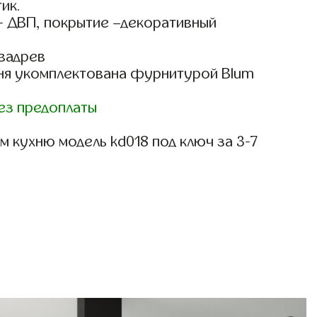
ик.
- ДВП, покрытие –декоративный
вадрев
ня укомплектована фурнитурой Blum
)
ез предоплаты
 кухню модель kd018 под ключ за 3-7