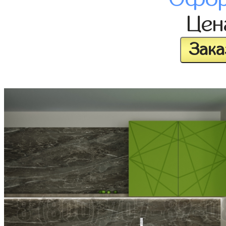
Це
Зака