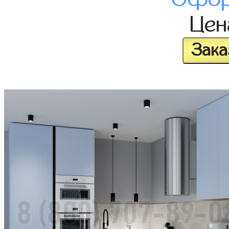
Це
Зака