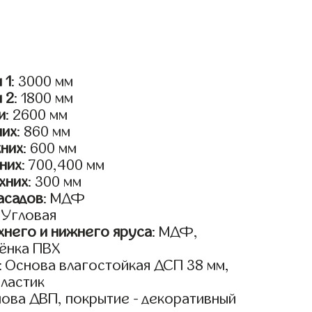
 1
: 3000 мм
и 2
: 1800 мм
и
: 2600 мм
них
: 860 мм
жних
: 600 мм
них
: 700,400 мм
хних
: 300 мм
асадов
: МДФ
: Угловая
него и нижнего яруса
: МДФ,
ёнка ПВХ
: Основа влагостойкая ДСП 38 мм,
пластик
нова ДВП, покрытие - декоративный