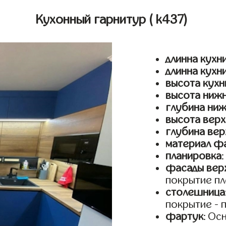
Кухонный гарнитур
( k437)
длинна кухни
длинна кухн
высота кухн
высота ниж
глубина ни
высота верх
глубина вер
материал ф
планировка
фасады верх
покрытие пл
столешница
покрытие - 
фартук
: Ос