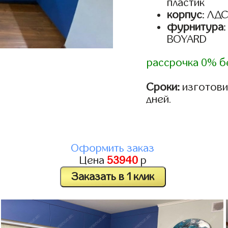
пластик
корпус
: ЛД
фурнитура
BOYARD
рассрочка 0% б
Сроки:
изготовим
дней.
Оформить заказ
Цена
53940
р
Заказать в 1 клик