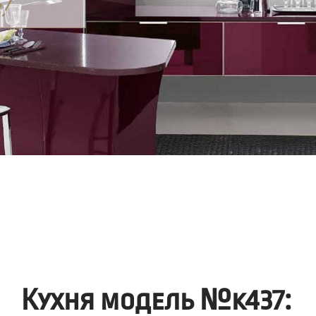
Кухня модель №k437: