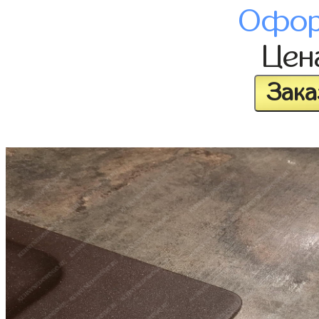
Офор
Це
Зака