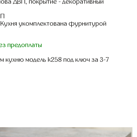
нова ДВП, покрытие - декоративный
СП
: Кухня укомплектована фурнитурой
ез предоплаты
 кухню модель k258 под ключ за 3-7