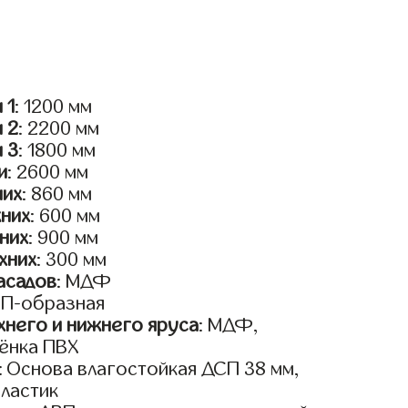
 1
: 1200 мм
и 2
: 2200 мм
и 3
: 1800 мм
и
: 2600 мм
них
: 860 мм
жних
: 600 мм
них
: 900 мм
хних
: 300 мм
асадов
: МДФ
: П-образная
него и нижнего яруса
: МДФ,
ёнка ПВХ
: Основа влагостойкая ДСП 38 мм,
пластик