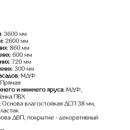
и
: 3600 мм
и
: 2600 мм
них
: 860 мм
жних
: 600 мм
них
: 720 мм
хних
: 300 мм
асадов
: МДФ
: Прямая
него и нижнего яруса
: МДФ,
ёнка ПВХ
: Основа влагостойкая ДСП 38 мм,
пластик
нова ДВП, покрытие - декоративный