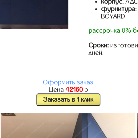
корпус
: ЛД
фурнитура
BOYARD
рассрочка 0% б
Сроки:
изготовим
дней.
Оформить заказ
Цена
42160
р
Заказать в 1 клик