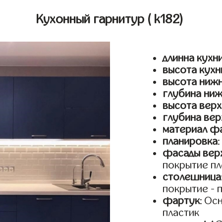
Кухонный гарнитур
( k182)
длинна кухн
высота кухн
высота ниж
глубина ни
высота верх
глубина вер
материал ф
планировка
фасады верх
покрытие пл
столешница
покрытие - 
фартук
: Ос
пластик