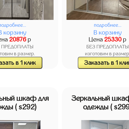
подробнее...
подробнее...
В корзину
В корзину
ена
20876
р
Цена
25330
р
З ПРЕДОПЛАТЫ
БЕЗ ПРЕДОПЛАТЫ
товим в размер.
изготовим в размер
зать в 1 клик
Заказать в 1 кли
ьный шкаф для
Зеркальный шкаф
ежды
( s292)
одежды
( s29