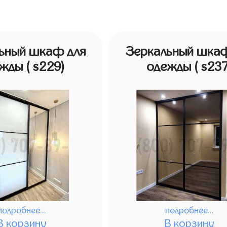
ьный шкаф для
Зеркальный шкаф
ежды
( s229)
одежды
( s237
подробнее...
подробнее...
В корзину
В корзину