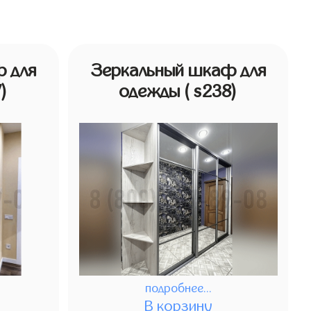
 для
Зеркальный шкаф для
)
одежды
( s238)
подробнее...
В корзину