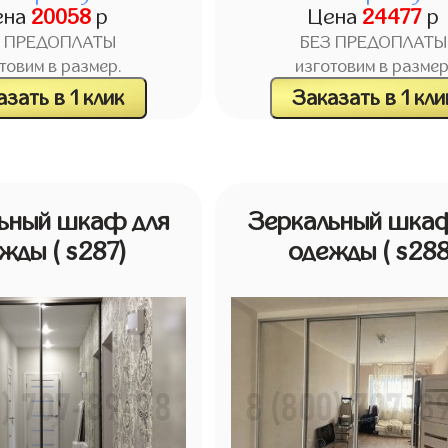
ена
20058
р
Цена
24477
р
З ПРЕДОПЛАТЫ
БЕЗ ПРЕДОПЛАТЫ
товим в размер.
изготовим в размер
зать в 1 клик
Заказать в 1 кли
ьный шкаф для
Зеркальный шкаф
ежды
( s287)
одежды
( s28