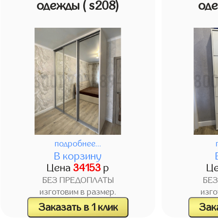
одежды
( s208)
од
подробнее...
В корзину
Цена
34153
р
Ц
БЕЗ ПРЕДОПЛАТЫ
БЕ
изготовим в размер.
изго
Заказать в 1 клик
Зака