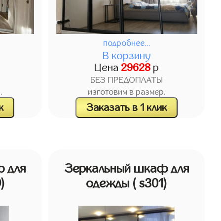
подробнее...
В корзину
Цена
29628
р
БЕЗ ПРЕДОПЛАТЫ
.
изготовим в размер.
к
Заказать в 1 клик
 для
Зеркальный шкаф для
9)
одежды
( s301)