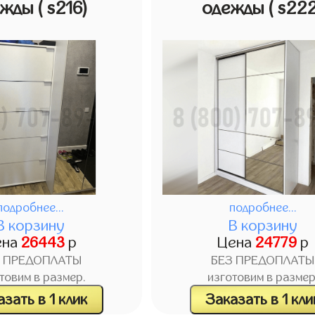
ежды
( s216)
одежды
( s22
подробнее...
подробнее...
В корзину
В корзину
ена
26443
р
Цена
24779
р
З ПРЕДОПЛАТЫ
БЕЗ ПРЕДОПЛАТЫ
товим в размер.
изготовим в размер
зать в 1 клик
Заказать в 1 кли