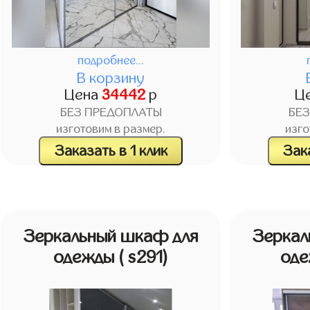
подробнее...
В корзину
Цена
34442
р
Ц
БЕЗ ПРЕДОПЛАТЫ
БЕ
изготовим в размер.
изго
Заказать в 1 клик
Зака
Зеркальный шкаф для
Зеркал
одежды
( s291)
од