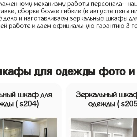
тлаженному механизму работы персонала - на
авке, сборке более гибкие (в августе цены н
дело и изготавливаем зеркальные шкафы для о
оей работе и даем официальную гарантию 3 год
шкафы для одежды фото и
ьный шкаф для
Зеркальный шкаф
ежды
( s204)
одежды
( s20